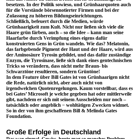
besetzen. In der Politik sowieso, und Grünhaarquoten auch
für die Vorstände börsennotierter Firmen und bei der
Zulassung zu höheren Bildungseinrichtungen.
Schließlich, befeuert durch die Medien, würde
Grünhaarigkeit zum Kult. Nicht nur ließen sich viele die
Haare grün färben, auch – so die Idee – kann man seine
Haarfarbe durch Verimpfung eines eigens dafür
konstruierten Gens in Grün wandeln. Wie das? Melatonin,
das farbgebende Pigment der Haut und der Haare, wird aus
der Aminosäure Tyrosin gebildet, und das dafür zuständige
Enzym, die Tyrosinase, ließe sich dank eines gentechnischen
Tricks so verändern, dass nicht mehr Braun- bis
Schwarztöne resultieren, sondern Grüntöne!
In dem Feature über Bill Gates ist von Grünhaarigen nicht
die Rede, natürlich nicht, aber auch nicht von
irgendwelchen Quotenregelungen. Kaum vorstellbar, dass es
bei Gates’ Microsoft je welche gegeben hat oder mittlerweile
gibt, nachdem er sich mit seinem Ausscheiden nur noch –
tatsächlich oder angeblich − wohltätigen Zwecken widmet.
So in der von ihm geschaffenen Bill & Melinda Gates
Foundation.
Große Erfolge in Deutschland
Das war einmal. Gewiss, heute mag so manches Problem