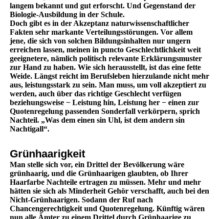
langem bekannt und gut erforscht. Und Gegenstand der
Biologie-Ausbildung in der Schule.
Doch gibt es in der Akzeptanz naturwissenschaftlicher
Fakten sehr markante Verteilungsstörungen. Vor allem
jene, die sich von solchen Bildungsinhalten nur ungern
erreichen lassen, meinen in puncto Geschlechtlichkeit weit
geeignetere, nämlich politisch relevante Erklärungsmuster
zur Hand zu haben. Wie sich herausstellt, ist das eine fette
Weide. Längst reicht im Berufsleben hierzulande nicht mehr
aus, leistungsstark zu sein. Man muss, um voll akzeptiert zu
werden, auch über das richtige Geschlecht verfügen
beziehungsweise − Leistung hin, Leistung her − einen zur
Quotenregelung passenden Sonderfall verkörpern, sprich
Nachteil. „Was dem einen sin Uhl, ist dem andern sin
Nachtigall“.
Grünhaarigkeit
Man stelle sich vor, ein Drittel der Bevölkerung wäre
grünhaarig, und die Grünhaarigen glaubten, ob Ihrer
Haarfarbe Nachteile ertragen zu müssen. Mehr und mehr
hätten sie sich als Minderheit Gehör verschafft, auch bei den
Nicht-Grünhaarigen. Sodann der Ruf nach
Chancengerechtigkeit und Quotenregelung. Künftig wären
nun alle Ämter zu einem Drittel durch Grünhaarige zu