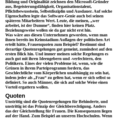
Bildung und Originalität zeichnen den Microsoft-Gründer
aus, Begeisterungsfähigkeit, Organisationstalent,
Pflichtbewusstsein, Selbstdisziplin und Ausdauer. Auf solche
Eigenschaften legte das Software-Genie auch bei seinen
späteren Mitarbeitern Wert. Leute, die meinen, „wer
arbeitet, ist der Dumme“, finden hier keinen Platz.
Beziehungsweise wollen sie da gar nicht erst hin.
Was wäre aus diesen Unternehmen geworden, wenn man
ihnen bereits im Keimstadium Auflagen der politischen Art
erteilt hätte, Frauenquoten zum Beispiel? Bestimmt sind
derartige Quotenregelungen gut gemeint, zumindest auf den
ersten Blick hin. Und immer meinen solche Regelungen es
auch gut mit ihren Ideengebern und -verfechtern, den
Politikern. Eines der vielen Probleme ist, wenn, wie die
Grünen in ihrem Parteiprogramm fordern, das
Geschlechtliche vom Körperlichen unabhängig zu sein hat,
indem jeder als „Frau“ zu gelten hat, wenn er sich selbst so
definiert. So auch Männer, die sich auf solche Weise einen
Vorteil ergattern wollen.
Quoten
Unstrittig sind die Quotenregelungen für Behinderte, und
unstrittig ist das Prinzip der Gleichberechtigung. Anders
das der Gleichstellung für Frauen. Die Konsequenzen liegen
auf der Hand. Zum Beispiel an unseren Hochschulen. Wenn