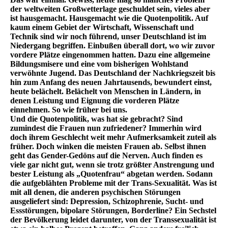
der weltweiten Großwetterlage geschuldet sein, vieles aber
ist hausgemacht. Hausgemacht wie die Quotenpolitik. Auf
kaum einem Gebiet der Wirtschaft, Wissenschaft und
Technik sind wir noch führend, unser Deutschland ist im
Niedergang begriffen. Einbußen überall dort, wo wir zuvor
vordere Plätze eingenommen hatten. Dazu eine allgemeine
Bildungsmisere und eine vom bisherigen Wohlstand
verwöhnte Jugend. Das Deutschland der Nachkriegszeit bis
hin zum Anfang des neuen Jahrtausends, bewundert einst,
heute belächelt. Belächelt von Menschen in Ländern, in
denen Leistung und Eignung die vorderen Plätze
einnehmen. So wie früher bei uns.
Und die Quotenpolitik, was hat sie gebracht? Sind
zumindest die Frauen nun zufriedener? Immerhin wird
doch ihrem Geschlecht weit mehr Aufmerksamkeit zuteil als
früher. Doch winken die meisten Frauen ab. Selbst ihnen
geht das Gender-Gedöns auf die Nerven. Auch finden es
viele gar nicht gut, wenn sie trotz größter Anstrengung und
bester Leistung als „Quotenfrau“ abgetan werden. Sodann
die aufgeblähten Probleme mit der Trans-Sexualität. Was ist
mit all denen, die anderen psychischen Störungen
ausgeliefert sind: Depression, Schizophrenie, Sucht- und
Essstörungen, bipolare Störungen, Borderline? Ein Sechstel
der Bevölkerung leidet darunter, von der Transsexualität ist