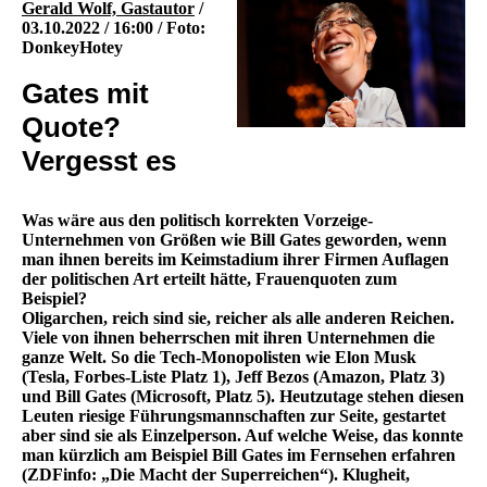
Gerald Wolf, Gastautor
/
03.10.2022 / 16:00 / Foto:
DonkeyHotey
Gates mit
Quote?
Vergesst es
Was wäre aus den politisch korrekten Vorzeige-
Unternehmen von Größen wie Bill Gates geworden, wenn
man ihnen bereits im Keimstadium ihrer Firmen Auflagen
der politischen Art erteilt hätte, Frauenquoten zum
Beispiel?
Oligarchen, reich sind sie, reicher als alle anderen Reichen.
Viele von ihnen beherrschen mit ihren Unternehmen die
ganze Welt. So die Tech-Monopolisten wie Elon Musk
(Tesla, Forbes-Liste Platz 1), Jeff Bezos (Amazon, Platz 3)
und Bill Gates (Microsoft, Platz 5). Heutzutage stehen diesen
Leuten riesige Führungsmannschaften zur Seite, gestartet
aber sind sie als Einzelperson. Auf welche Weise, das konnte
man kürzlich am Beispiel Bill Gates im Fernsehen erfahren
(ZDFinfo: „Die Macht der Superreichen“). Klugheit,