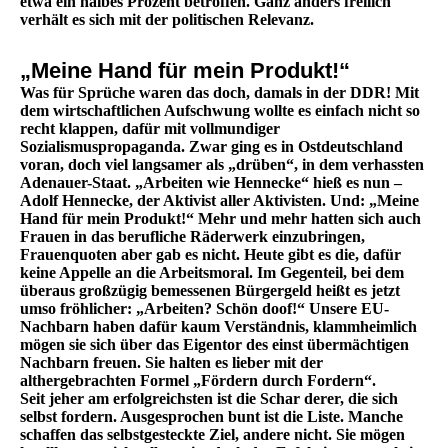
etwa ein halbes Prozent betroffen. Ganz anders freilich
verhält es sich mit der politischen Relevanz.
„Meine Hand für mein Produkt!“
Was für Sprüche waren das doch, damals in der DDR! Mit
dem wirtschaftlichen Aufschwung wollte es einfach nicht so
recht klappen, dafür mit vollmundiger
Sozialismuspropaganda. Zwar ging es in Ostdeutschland
voran, doch viel langsamer als „drüben“, in dem verhassten
Adenauer-Staat. „Arbeiten wie Hennecke“ hieß es nun –
Adolf Hennecke, der Aktivist aller Aktivisten. Und: „Meine
Hand für mein Produkt!“ Mehr und mehr hatten sich auch
Frauen in das berufliche Räderwerk einzubringen,
Frauenquoten aber gab es nicht. Heute gibt es die, dafür
keine Appelle an die Arbeitsmoral. Im Gegenteil, bei dem
überaus großzügig bemessenen Bürgergeld heißt es jetzt
umso fröhlicher: „Arbeiten? Schön doof!“ Unsere EU-
Nachbarn haben dafür kaum Verständnis, klammheimlich
mögen sie sich über das Eigentor des einst übermächtigen
Nachbarn freuen. Sie halten es lieber mit der
althergebrachten Formel „Fördern durch Fordern“.
Seit jeher am erfolgreichsten ist die Schar derer, die sich
selbst fordern. Ausgesprochen bunt ist die Liste. Manche
schaffen das selbstgesteckte Ziel, andere nicht. Sie mögen