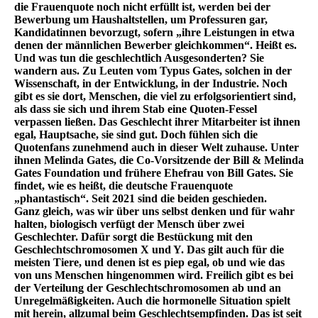
die Frauenquote noch nicht erfüllt ist, werden bei der
Bewerbung um Haushaltstellen, um Professuren gar,
Kandidatinnen bevorzugt, sofern „ihre Leistungen in etwa
denen der männlichen Bewerber gleichkommen“. Heißt es.
Und was tun die geschlechtlich Ausgesonderten? Sie
wandern aus. Zu Leuten vom Typus Gates, solchen in der
Wissenschaft, in der Entwicklung, in der Industrie. Noch
gibt es sie dort, Menschen, die viel zu erfolgsorientiert sind,
als dass sie sich und ihrem Stab eine Quoten-Fessel
verpassen ließen. Das Geschlecht ihrer Mitarbeiter ist ihnen
egal, Hauptsache, sie sind gut. Doch fühlen sich die
Quotenfans zunehmend auch in dieser Welt zuhause. Unter
ihnen Melinda Gates, die Co-Vorsitzende der Bill & Melinda
Gates Foundation und frühere Ehefrau von Bill Gates. Sie
findet, wie es heißt, die deutsche Frauenquote
„phantastisch“. Seit 2021 sind die beiden geschieden.
Ganz gleich, was wir über uns selbst denken und für wahr
halten, biologisch verfügt der Mensch über zwei
Geschlechter. Dafür sorgt die Bestückung mit den
Geschlechtschromosomen X und Y. Das gilt auch für die
meisten Tiere, und denen ist es piep egal, ob und wie das
von uns Menschen hingenommen wird. Freilich gibt es bei
der Verteilung der Geschlechtschromosomen ab und an
Unregelmäßigkeiten. Auch die hormonelle Situation spielt
mit herein, allzumal beim Geschlechtsempfinden. Das ist seit