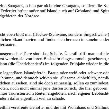
ine Saatgans, schon gar nicht eine Graugans, sondern die K
Federtier brütet außer auf Island auch auf Grönland und Spit
dgebieten der Nordsee.
icht eben bloß mal (Höcker-)Schwäne, sondern Singschwäne (
lichen Skandinavien und finden sich hernach in zunehmender
ersaaten.
usgemachte Tiere sind das, Schafe. Überall trifft man auf k
st werden sie von ihren Besitzern eingesammelt, geschoren, v
dann
(die Überlebenden!) im folgenden Frühjahr wieder in die 
e legendären Islandpferde. Braun oder weiß oder schwarz od
r braune, und dennoch wirken sie
allesamt
einheitlich, nämli
dchen aussehen, sind sie doch reinrassig, sollen es zumindest
oten, noch nicht einmal jene dürfen zurück, die hier gebore
unter Touristen zum Reiten angeboten, nach eigener Beobach
ändern
dafür
eigentlich viel zu schade.
ithin verstreute Gehöfte, und die mit Wohnhaus und Stallun