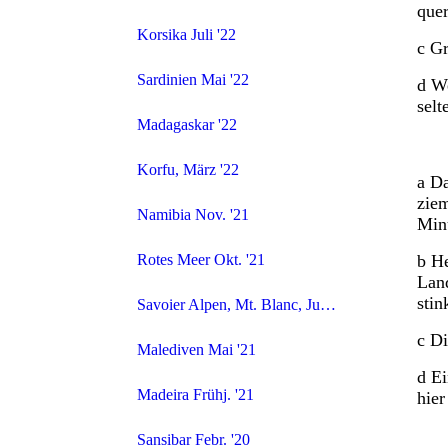
quer
Korsika Juli '22
c Gr
Sardinien Mai '22
d We
selt
Madagaskar '22
Korfu, März '22
a Da
ziem
Namibia Nov. '21
Min
b He
Rotes Meer Okt. '21
Land
sti
Savoier Alpen, Mt. Blanc, Juli 21
c Di
Malediven Mai '21
d Ei
Madeira Frühj. '21
hier
Sansibar Febr. '20