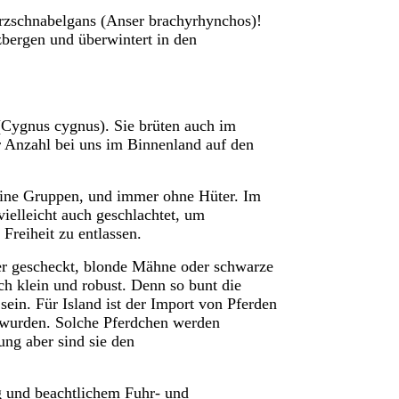
urzschnabelgans (Anser brachyrhynchos)!
zbergen und überwintert in den
Cygnus cygnus). Sie brüten auch im
 Anzahl bei uns im Binnenland auf den
leine Gruppen, und immer ohne Hüter. Im
ielleicht auch geschlachtet, um
Freiheit zu entlassen.
er gescheckt, blonde Mähne oder schwarze
ch klein und robust. Denn s
o bunt die
 sein.
Für Island ist der Import von Pferden
n wurden. Solche Pferdchen werden
tung
aber
sind sie
den
g und beachtlichem Fuhr- und