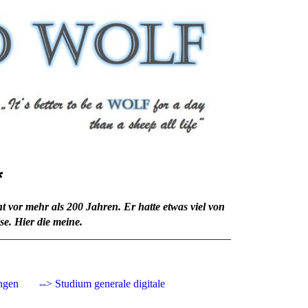
*
 vor mehr als 200 Jahren. Er hatte etwas viel von
e. Hier die meine.
__________________________________________
ngen
--> Studium generale digitale