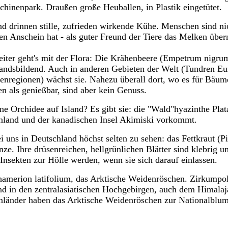
hinenpark. Draußen große Heuballen, in Plastik eingetütet.
d drinnen stille, zufrieden wirkende Kühe. Menschen sind nic
en Anschein hat - als guter Freund der Tiere das Melken übe
iter geht's mit der Flora: Die Krähenbeere (Empetrum nigrum
andsbildend. Auch in anderen Gebieten der Welt (Tundren Eu
nregionen) wächst sie. Nahezu überall dort, wo es für Bäu
ten
als genießbar, sind aber kein Genuss.
ne Orchidee auf Island? Es gibt sie: die "Wald"hyazinthe Plat
nland und der kanadischen Insel Akimiski vorkommt.
i uns in Deutschland höchst selten zu sehen: das Fettkraut (Pi
nze. Ihre drüsenreichen, hellgrünlichen Blätter sind klebrig
Insekten zur Hölle werden, wenn sie sich darauf einlassen.
amerion latifolium, das Arktische Weidenröschen. Z
irkumpol
nd in den zentralasiatischen Hochgebirgen, auch dem Himalaj
nländer haben das Arktische Weidenröschen zur Nationalblum