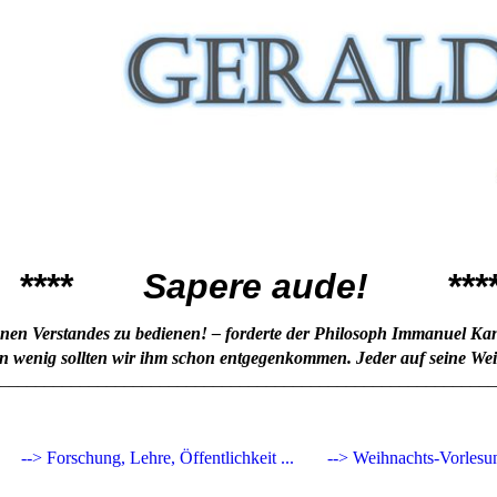
**
Sapere aude!
***
enen Vers
tandes zu bedienen! – forderte der Philosoph Immanuel Kant
in wenig sollten wir ihm schon entgegenkommen. Jeder auf seine Weis
________________________________________________________
--> Forschung, Lehre, Öffentlichkeit ...
--> Weihnachts-Vorlesu