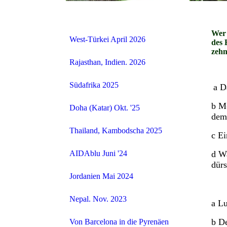
Wer 
West-Türkei April 2026
des 
zehn
Rajasthan, Indien. 2026
Südafrika 2025
a D
b Mo
Doha (Katar) Okt. '25
dem
Thailand, Kambodscha 2025
c Ei
d Wa
AIDAblu Juni '24
dürs
Jordanien Mai 2024
Nepal. Nov. 2023
a L
b De
Von Barcelona in die Pyrenäen