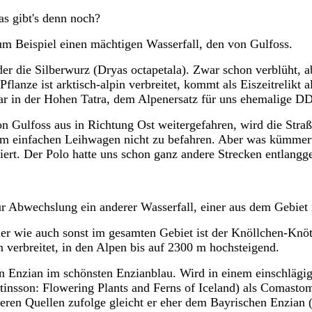
s gibt's denn noch?
m Beispiel einen mächtigen Wasserfall, den von Gulfoss.
er die Silberwurz (Dryas octapetala). Zwar schon verblüht, 
Pflanze ist arktisch-alpin verbreitet, kommt als Eiszeitrelikt
ar in der Hohen Tatra, dem Alpenersatz für uns ehemalige D
n Gulfoss aus in Richtung Ost weitergefahren, wird die Straße
m einfachen Leihwagen nicht zu befahren. Aber was kümmert 
iert. Der Polo hatte uns schon ganz andere Strecken entlangg
r Abwechslung ein anderer Wasserfall, einer aus dem Gebiet 
er wie auch sonst im gesamten Gebiet ist der Knöllchen-Knöte
n verbreitet, in den Alpen bis auf 2300 m hochsteigend.
n Enzian im schönsten Enzianblau. Wird in einem einschlägig
tinsson: Flowering Plants and Ferns of Iceland) als Comastom
ren Quellen zufolge gleicht er eher dem Bayrischen Enzian (