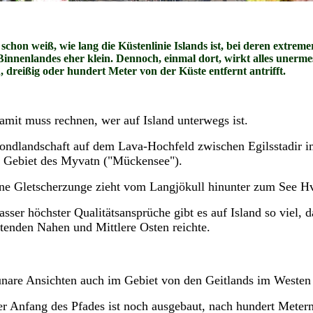
schon weiß, wie lang die Küstenlinie Islands ist, bei deren extrem
Binnenlandes eher klein. Dennoch, einmal dort, wirkt alles unerm
, dreißig oder hundert Meter von der Küste entfernt antrifft.
amit muss rechnen, wer auf Island unterwegs ist.
ndlandschaft auf dem Lava-Hochfeld zwischen Egilsstadir im
 Gebiet des Myvatn ("Mückensee").
ne Gletscherzunge zieht vom Langjökull hinunter zum See Hv
sser höchster Qualitätsansprüche gibt es auf Island so viel, 
tenden Nahen und Mittlere Osten reichte.
unare Ansichten a
uch im Gebiet von den Geitlands im Westen 
r Anfang des Pfades ist noch ausgebaut, nach hundert Metern a