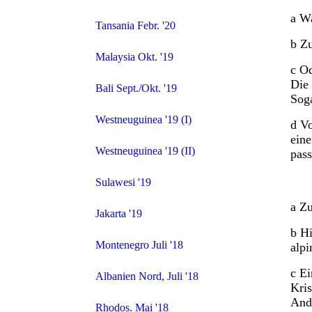
a Wa
Tansania Febr. '20
b Zu
Malaysia Okt. '19
c Od
Die 
Bali Sept./Okt. '19
Sog
Westneuguinea '19 (I)
d Vo
eine
Westneuguinea '19 (II)
pass
Sulawesi '19
a Zu
Jakarta '19
b Hi
Montenegro Juli '18
alpi
c Ei
Albanien Nord, Juli '18
Kris
Ande
Rhodos. Mai '18