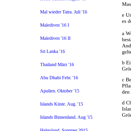
Masc
Mal wieder Tatra. Juli '16
e Un
es d
Malediven '16 I
a We
Malediven '16 II
best
Ande
gel
Sri Lanka '16
b Ei
Thailand März '16
Grö
Abu Dhabi Febr. '16
c Be
Pfla
Apulien. Oktober '15
den 
d Ch
Islands Küste. Aug. '15
Isla
Grö
Islands Binnenland. Aug '15
Helgoland. Sommer 2015