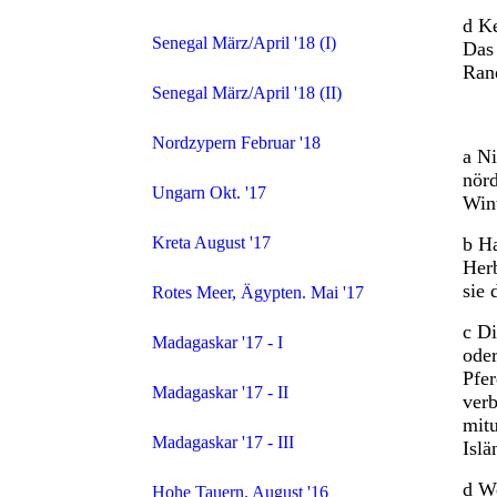
d Ke
Senegal März/April '18 (I)
Das 
Ran
Senegal März/April '18 (II)
Nordzypern Februar '18
a N
nörd
Ungarn Okt. '17
Wint
b Ha
Kreta August '17
Herb
sie
Rotes Meer, Ägypten. Mai '17
c Di
Madagaskar '17 - I
ode
Pfer
Madagaskar '17 - II
verb
mit
Madagaskar '17 - III
Isl
d We
Hohe Tauern. August '16