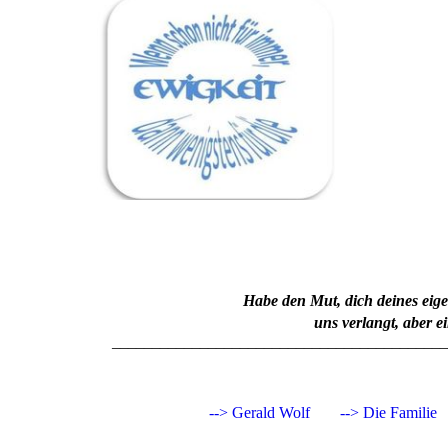
**
Habe den Mut, dich deines eig
uns verlangt, aber e
__________________________________________
--> Gerald Wolf
--> Die Familie