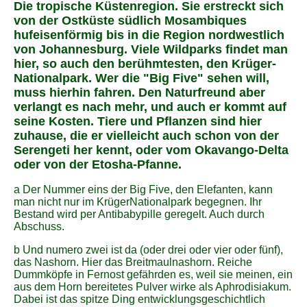
Die tropische Küstenregion. Sie erstreckt sich
von der Ostküste südlich Mosambiques
hufeisenförmig bis in die Region nordwestlich
von Johannesburg. Viele Wildparks findet man
hier, so auch den berühmtesten, den Krüger-
Nationalpark. Wer die "Big Five" sehen will,
muss hierhin fahren. Den Naturfreund aber
verlangt es nach mehr, und auch er kommt auf
seine Kosten. Tiere und Pflanzen sind hier
zuhause, die er vielleicht auch schon von der
Serengeti her kennt, oder vom Okavango-Delta
oder von der Etosha-Pfanne.
a Der Nummer eins der Big Five, den Elefanten, kann
man nicht nur im KrügerNationalpark begegnen. Ihr
Bestand wird per Antibabypille geregelt. Auch durch
Abschuss.
b Und numero zwei ist da (oder drei oder vier oder fünf),
das Nashorn. Hier das Breitmaulnashorn. Reiche
Dummköpfe in Fernost gefährden es, weil sie meinen, ein
aus dem Horn bereitetes Pulver wirke als Aphrodisiakum.
Dabei ist das spitze Ding entwicklungsgeschichtlich