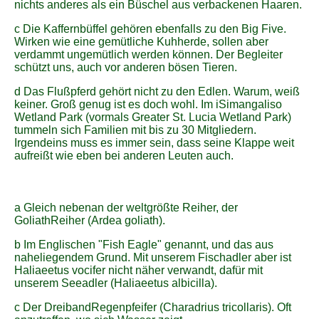
nichts anderes als ein Büschel aus verbackenen Haaren.
c Die Kaffernbüffel gehören ebenfalls zu den Big Five.
Wirken wie eine gemütliche Kuhherde, sollen aber
verdammt ungemütlich werden können. Der Begleiter
schützt uns, auch vor anderen bösen Tieren.
d Das Flußpferd gehört nicht zu den Edlen. Warum, weiß
keiner. Groß genug ist es doch wohl. Im iSimangaliso
Wetland Park (vormals Greater St. Lucia Wetland Park)
tummeln sich Familien mit bis zu 30 Mitgliedern.
Irgendeins muss es immer sein, dass seine Klappe weit
aufreißt wie eben bei anderen Leuten auch.
a Gleich nebenan der weltgrößte Reiher, der
GoliathReiher (Ardea goliath).
b Im Englischen "Fish Eagle" genannt, und das aus
naheliegendem Grund. Mit unserem Fischadler aber ist
Haliaeetus vocifer nicht näher verwandt, dafür mit
unserem Seeadler (Haliaeetus albicilla).
c Der DreibandRegenpfeifer (Charadrius tricollaris). Oft