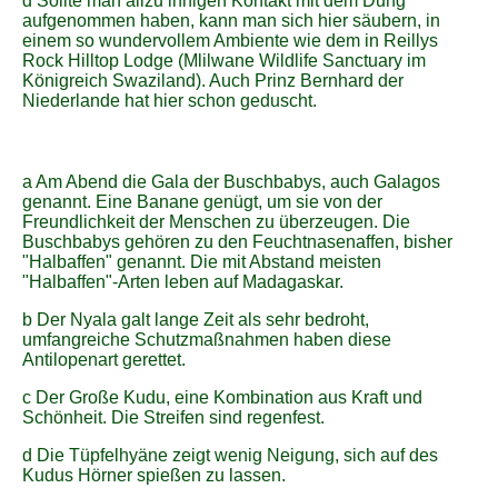
d Sollte man allzu innigen Kontakt mit dem Dung
aufgenommen haben, kann man sich hier säubern, in
einem so wundervollem Ambiente wie dem in Reillys
Rock Hilltop Lodge (Mlilwane Wildlife Sanctuary im
Königreich Swaziland). Auch Prinz Bernhard der
Niederlande hat hier schon geduscht.
a Am Abend die Gala der Buschbabys, auch Galagos
genannt. Eine Banane genügt, um sie von der
Freundlichkeit der Menschen zu überzeugen. Die
Buschbabys gehören zu den Feuchtnasenaffen, bisher
"Halbaffen" genannt. Die mit Abstand meisten
"Halbaffen"-Arten leben auf Madagaskar.
b Der Nyala galt lange Zeit als sehr bedroht,
umfangreiche Schutzmaßnahmen haben diese
Antilopenart gerettet.
c Der Große Kudu, eine Kombination aus Kraft und
Schönheit. Die Streifen sind regenfest.
d Die Tüpfelhyäne zeigt wenig Neigung, sich auf des
Kudus Hörner spießen zu lassen.