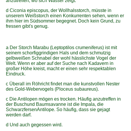
anzutreffen, wo sich Wasser zeigt.
d Ciconia episcopus, der Wollhalsstorch, müsste in
unserem Weißstorch einen Konkurrenten sehen, wenn er
ihm hier im Südsommer begegnet. Doch kein Grund, zu
fressen gibt's genug.
a Der Storch Marabu (Leptoptilos crumeniferus) ist mit
seinem schorfiggrindigen Hals und dem schmutzig
gelbweißen Schnabel der wohl hässlichste Vogel der
Welt. Wenn er aber auf der Suche nach Kadavern in
großer Höhe kreist, macht er einen sehr respektablen
Eindruck.
c Überall im Röhricht findet man die kunstvollen Nester
des Gold-Webervogels (Ploceus subaureus).
c Die Antilopen mögen es trocken. Häufig anzutreffen in
der Buschund Baumsavanne ist die Impala, die
SchwarzfersenAntilope. So häufig, dass sie gejagt
werden darf.
d Und auch gegessen wird.