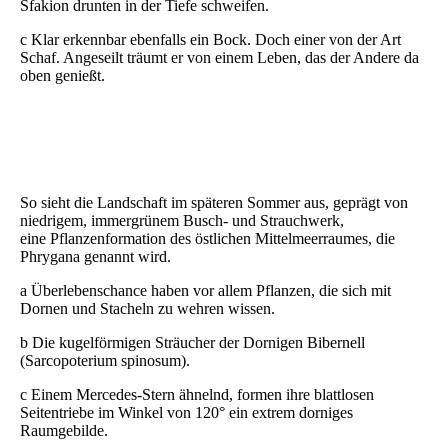
Sfakion
drunten in der Tiefe
schweifen.
c Klar erkennbar ebenfalls ein Bock. Doch einer von der Art
Schaf. Angeseilt träumt er von einem Leben, das der Andere da
oben genießt.
So sieht die Landschaft im späteren Sommer aus, geprägt von
niedrigem, immergrünem Busch- und Strauchwerk,
eine
Pflanzenformation des östlichen Mittelmeerraumes
, die
Phrygana genannt wird.
a Überlebenschance haben vor allem Pflanzen, die sich mit
Dornen und Stacheln zu wehren wissen.
b Die kugelförmigen Sträucher der Dornigen Bibernell
(Sarcopoterium spinosum).
c Einem Mercedes-Stern ähnelnd, formen ihre blattlosen
Seitentriebe i
m Winkel von 120°
ein extrem dorniges
Raumgebilde.