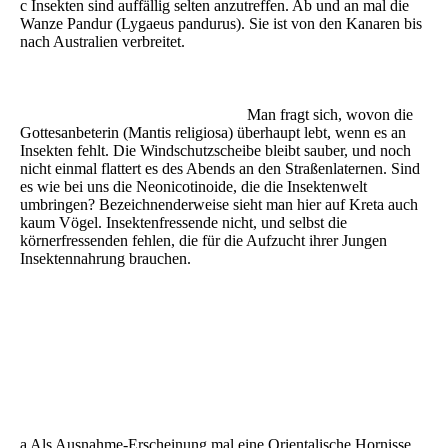
c Insekten sind auffällig selten anzutreffen. Ab und an mal die
Wanze Pandur (Lygaeus pandurus). Sie ist von den Kanaren bis
nach Australien verbreitet.
Man fragt sich, wovon die
Gottesanbeterin (Mantis religiosa) überhaupt lebt, wenn es an
Insekten fehlt. Die Windschutzscheibe bleibt sauber, und noch
nicht einmal flattert es des Abends an den Straßenlaternen. Sind
es wie bei uns die Neonicotinoide, die die Insektenwelt
umbringen? Bezeichnenderweise sieht man hier auf Kreta auch
kaum Vögel. Insektenfressende nicht, und selbst die
körnerfressenden fehlen, die für die Aufzucht ihrer Jungen
Insektennahrung brauchen.
DSCN7463 - Kopie
DSCN7613
DSCN7686
a Als Ausnahme-Erscheinung mal eine Orientalische Hornisse,