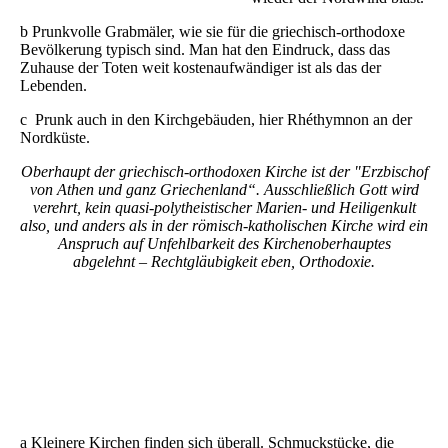
b Prunkvolle Grabmäler, wie sie für die griechisch-orthodoxe
Bevölkerung typisch sind. Man hat den Eindruck, dass das
Zuhause der Toten weit kostenaufwändiger ist als das der
Lebenden.
c Prunk auch in den Kirchgebäuden, hier Rhéthymnon an der
Nordküste.
Oberhaupt der griechisch-orthodoxen Kirche ist der "Erzbischof
von Athen und ganz Griechenland“. Ausschließlich Gott wird
verehrt, kein quasi-polytheistischer Marien- und Heiligenkult
also, und anders als in der römisch-katholischen Kirche wird ein
Anspruch auf Unfehlbarkeit des Kirchenoberhauptes
abgelehnt
–
Rechtgläubigkeit
eben,
Orthodoxie
.
DSCN7433
Mönchspfeffer-neu
DSCN7458
a Kleinere Kirchen finden sich überall. Schmuckstücke, die