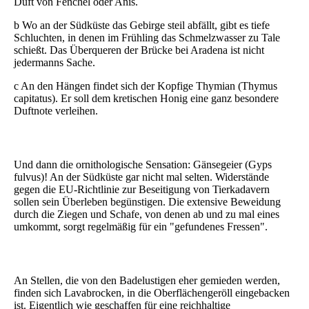
Duft von Fenchel oder Anis.
b Wo an der Südküste das Gebirge steil abfällt, gibt es tiefe
Schluchten, in denen im Frühling das Schmelzwasser zu Tale
schießt. Das Überqueren der Brücke bei Aradena ist nicht
jedermanns Sache.
c An den Hängen findet sich der Kopfige Thymian (Thymus
capitatus). Er soll dem kretischen Honig eine ganz besondere
Duftnote verleihen.
Und dann die ornithologische Sensation: Gänsegeier (Gyps
fulvus)! An der Südküste gar nicht mal selten. Widerstände
gegen die EU-Richtlinie zur Beseitigung von Tierkadavern
sollen sein Überleben begünstigen. Die extensive Beweidung
durch die Ziegen und Schafe, von denen ab und zu mal eines
umkommt, sorgt regelmäßig für ein "gefundenes Fressen".
An Stellen, die von den Badelustigen eher gemieden werden,
finden sich Lavabrocken, in die Oberflächengeröll eingebacken
ist. Eigentlich wie geschaffen für eine reichhaltige