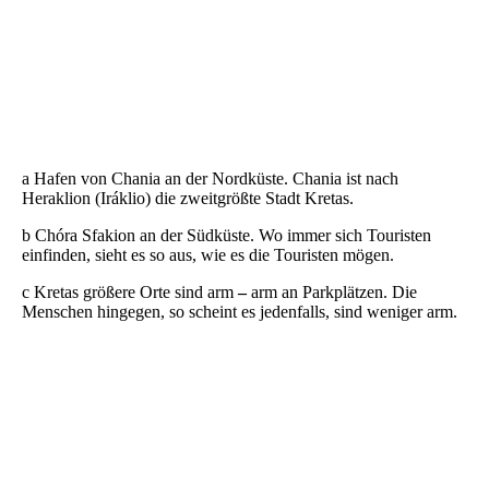
DSCN6853
DSC04558
Parkplätze
a Hafen von Chania an der Nordküste. Chania ist nach
Heraklion (Iráklio) die zweitgrößte Stadt Kretas.
b Chóra Sfakion an der Südküste. Wo immer sich Touristen
einfinden, sieht es so aus, wie es die Touristen mögen.
c Kretas größere Orte sind arm
–
arm an Parkplätzen. Die
Menschen hingegen, so scheint es jedenfalls, sind weniger arm.
DSC04611
DSC04667
Grafitti