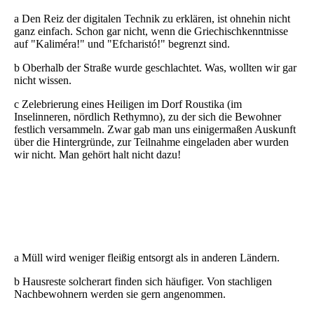
DSCN6867
a Den Reiz der digitalen Technik zu erklären, ist ohnehin nicht
ganz einfach. Schon gar nicht, wenn die Griechischkenntnisse
auf "Kaliméra!" und "Efcharistó!" begrenzt sind.
b Oberhalb der Straße wurde geschlachtet. Was, wollten wir gar
nicht wissen.
c Zelebrierung eines Heiligen im Dorf Roustika (im
Inselinneren, nördlich Rethymno), zu der sich die Bewohner
festlich versammeln. Zwar gab man uns einigermaßen Auskunft
über die Hintergründe, zur Teilnahme eingeladen aber wurden
wir nicht. Man gehört halt nicht dazu!
DSCN7253
DSCNneu7401
DSCN7473 - Kopie
a Müll wird weniger fleißig entsorgt als in anderen Ländern.
b Hausreste solcherart finden sich häufiger. Von stachligen
Nachbewohnern werden sie gern angenommen.