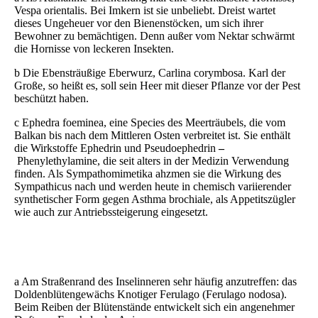
Vespa orientalis. Bei Imkern ist sie unbeliebt. Dreist wartet
dieses Ungeheuer vor den Bienenstöcken, um sich ihrer
Bewohner zu bemächtigen. Denn außer vom Nektar schwärmt
die Hornisse von leckeren Insekten.
b Die Ebensträußige Eberwurz, Carlina corymbosa. Karl der
Große, so heißt es, soll sein Heer mit dieser Pflanze vor der Pest
beschützt haben.
c Ephedra foeminea, eine Species des Meerträubels, die vom
Balkan bis nach dem Mittleren Osten verbreitet ist. Sie enthält
die Wirkstoffe Ephedrin und Pseudoephedrin
–
Phenylethylamine, die seit alters in der Medizin Verwendung
finden. Als Sympathomimetika ahzmen sie die Wirkung des
Sympathicus nach und werden heute in chemisch variierender
synthetischer Form gegen Asthma brochiale, als Appetitszügler
wie auch zur Antriebssteigerung eingesetzt.
a Am Straßenrand des Inselinneren sehr häufig anzutreffen: das
Doldenblütengewächs Knotiger Ferulago (Ferulago nodosa).
Beim Reiben der Blütenstände entwickelt sich ein angenehmer