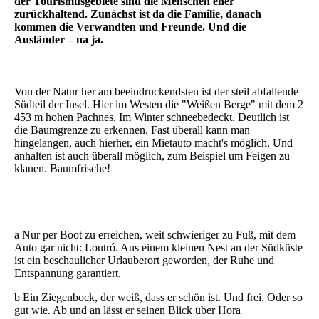
der Tourismusgebiete sind die Menschen eher
zurückhaltend. Zunächst ist da die Familie, danach
kommen die Verwandten und Freunde. Und die
Ausländer – na ja.
Von der Natur her am beeindruckendsten ist der steil abfallende
Südteil der Insel. Hier im Westen die "Weißen Berge" mit dem 2
453 m hohen Pachnes. Im Winter schneebedeckt. Deutlich ist
die Baumgrenze zu erkennen.
Fast überall kann man
hingelangen, auch hierher, ein Mietauto macht's möglich. Und
anhalten ist auch überall möglich, zum Beispiel um Feigen zu
klauen. B
aumfrische!
a Nur per Boot
zu erreichen
, weit schwieriger zu Fuß, mit dem
Auto gar nicht: Loutró. Aus einem kleinen Nest an der Südküste
ist ein beschaulicher Urlauberort geworden, der Ruhe und
Entspannung garantiert.
b Ein Ziegenbock, der weiß, dass er schön ist. Und frei. Oder so
gut wie. Ab und an lässt er seinen Blick über Hora