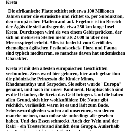
Kreta
Die afrikanische Platte schiebt seit etwa 100 Millionen
Jahren unter die eurasische und richtet so, per Subduktion,
den europäischen Plattenrand auf. Ergebnis ist im Bereich
der Ägäis die steil aufragende, etwa 250 km lange Insel
Kreta. Durchzogen wird sie von einem Gebirgsrücken, der
sich an mehreren Stellen mehr als 2 000 m über den
Meeresspiegel erhebt. Alles ist bedeckt vom Geröll des
ehemaligen ägäischen Festlandsockels. Flora und Fauna
sind typisch mediterran, so manches davon hat endemischen
Charakter.
Kreta ist mit den ältesten europäischen Geschichten
verbunden. Zeus ward hier geboren, hier auch gebar ihm
die phönizische Prinzessin die Kinder Minos,
Rhadamanthys und Sarpedon. Sie selbst wurde "Europa"
genannt, und nach ihr unser Kontinent. Hauptsächlich sind
es die Urlauber, die Kreta das Geld bringen. Und die haben
allen Grund, sich hier wohlzufühlen: Die Natur gibt
reichlich, verlässlich warm ist es und lädt zum Bade.
Sehenswürdigkeiten warten auf unsereinen, von denen
manche meinen, man müsse sie unbedingt alle gesehen
haben. Und das Essen schmeckt. Auch der Wein und der
Raki – ein Tresterbrand ähnlich dem Grappa. Außerhalb