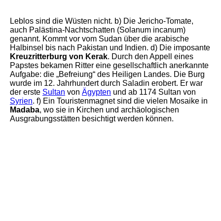
IMG_20240507_093710
Leblos sind die Wüsten nicht. b) Die Jericho-Tomate,
auch Palästina-Nachtschatten (Solanum incanum)
genannt. Kommt vor vom Sudan über die arabische
Halbinsel bis nach Pakistan und Indien. d) Die imposante
Kreuzritterburg von Kerak
. Durch den Appell eines
Papstes bekamen Ritter eine gesellschaftlich anerkannte
Aufgabe: die „Befreiung“ des Heiligen Landes. Die Burg
wurde im 12. Jahrhundert durch Saladin erobert. Er war
der erste
Sultan
von
Ägypten
und ab 1174 Sultan von
Syrien
. f) Ein Touristenmagnet sind die vielen Mosaike in
Madaba
, wo sie in Kirchen und archäologischen
Ausgrabungsstätten besichtigt werden können.
IMG_20240509_110920
IMG_9520
IMG_20240509_111818
IMG_9489
IMG_20240509_120049