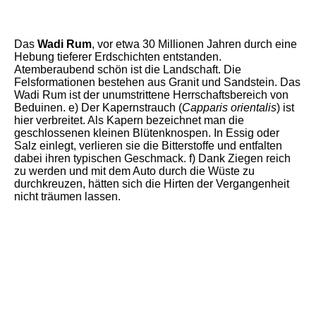
IMG_20240505_105220
IMG_20240508_140310
Das
Wadi Rum
, vor etwa 30 Millionen Jahren durch eine
Hebung tieferer Erdschichten entstanden.
Atemberaubend schön ist die Landschaft. Die
Felsformationen bestehen aus Granit und Sandstein. Das
Wadi Rum ist der unumstrittene Herrschaftsbereich von
Beduinen. e) Der Kapernstrauch (
Capparis orientalis
) ist
hier verbreitet. Als Kapern bezeichnet man die
geschlossenen kleinen Blütenknospen. In Essig oder
Salz einlegt, verlieren sie die Bitterstoffe und entfalten
dabei ihren typischen Geschmack. f) Dank Ziegen reich
zu werden und mit dem Auto durch die Wüste zu
durchkreuzen, hätten sich die Hirten der Vergangenheit
nicht träumen lassen.
IMG_20240510_182806
IMG_20240510_113708
IMG_20240510_150512
IMG_20240510_150609