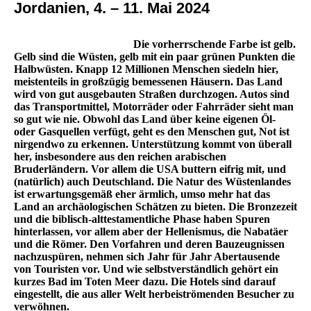
Jordanien, 4. – 11. Mai 2024
Die vorherrschende Farbe ist gelb.
Gelb sind die Wüsten, gelb mit ein paar grünen Punkten die
Halbwüsten. Knapp 12 Millionen Menschen siedeln hier,
meistenteils in großzügig bemessenen Häusern. Das Land
wird von gut ausgebauten Straßen durchzogen. Autos sind
das Transportmittel, Motorräder oder Fahrräder sieht man
so gut wie nie. Obwohl das Land über keine eigenen Öl-
oder Gasquellen verfügt, geht es den Menschen gut, Not ist
nirgendwo zu erkennen. Unterstützung kommt von überall
her, insbesondere aus den reichen arabischen
Bruderländern. Vor allem die USA buttern eifrig mit, und
(natürlich) auch Deutschland. Die Natur des Wüstenlandes
ist erwartungsgemäß eher ärmlich, umso mehr hat das
Land an archäologischen Schätzen zu bieten. Die Bronzezeit
und die biblisch-alttestamentliche Phase haben Spuren
hinterlassen, vor allem aber der Hellenismus, die Nabatäer
und die Römer. Den Vorfahren und deren Bauzeugnissen
nachzuspüren, nehmen sich Jahr für Jahr Abertausende
von Touristen vor. Und wie selbstverständlich gehört ein
kurzes Bad im Toten Meer dazu. Die Hotels sind darauf
eingestellt, die aus aller Welt herbeiströmenden Besucher zu
verwöhnen.