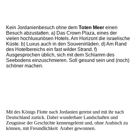
IMG_20240510_155738
IMG_20240510_155952
Kein Jordanienbesuch ohne dem
Toten Meer
einen
Besuch abzustatten. a) Das Crown Plaza, eines der
vielen hochluxuriösen Hotels. Am Horizont die israelische
Küste. b) Luxus auch in den Souvenirläden. d) Am Rand
des Hotelbereichs ein fast wilder Strand. f)
Ausgesprochen üblich, sich mit dem Schlamm des
Seebodens einzuschmieren. Soll gesund sein und (noch)
schöner machen.
IMG_20240504_151051
IMG_20240508_162132
IMG_20240511_141239
Mit des Königs Flotte nach Jordanien gereist und mit ihr nach
Deutschland zurück. Dabei wunderbare Landschaften und
Zeugnisse der Geschichte kennengelernt und, ohne Arabisch zu
können, mit Freundlichkeit Araber gewonnen.