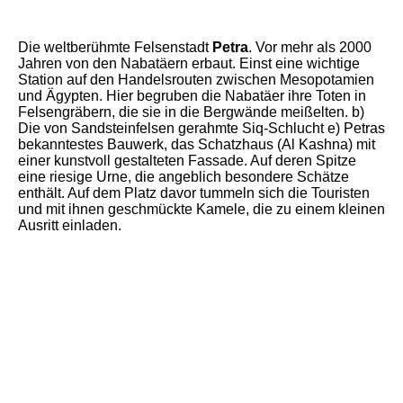
IMG_9525
Die weltberühmte Felsenstadt
Petra
. Vor mehr als 2000
Jahren von den Nabatäern erbaut. Einst eine wichtige
Station auf den Handelsrouten zwischen Mesopotamien
und Ägypten. Hier begruben die Nabatäer ihre Toten in
Felsengräbern, die sie in die Bergwände meißelten. b)
Die von Sandsteinfelsen gerahmte Siq-Schlucht e) Petras
bekanntestes Bauwerk, das Schatzhaus (Al Kashna) mit
einer kunstvoll gestalteten Fassade. Auf deren Spitze
eine riesige Urne, die angeblich besondere Schätze
enthält. Auf dem Platz davor tummeln sich die Touristen
und mit ihnen geschmückte Kamele, die zu einem kleinen
Ausritt einladen.
IMG_20240508_140856
IMG_20240508_134548
IMG_20240508_144849
IMG_20240508_153057