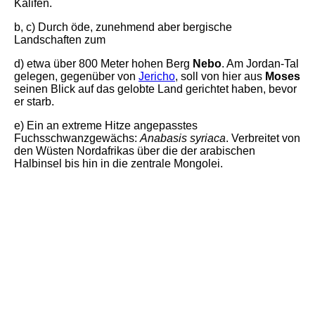
Kalifen.
b, c) Durch öde, zunehmend aber bergische
Landschaften zum
d) etwa über 800 Meter hohen Berg
Nebo
. Am Jordan-Tal
gelegen, gegenüber von
Jericho
, soll von hier aus
Moses
seinen Blick auf das gelobte Land gerichtet haben, bevor
er starb.
e) Ein an extreme Hitze angepasstes
Fuchsschwanzgewächs:
Anabasis syriaca
. Verbreitet von
den Wüsten Nordafrikas über die der arabischen
Halbinsel bis hin in die zentrale Mongolei.
IMG_20240508_153309_1
IMG_20240508_143539
IMG_20240508_141547
IMG_20240510_090623