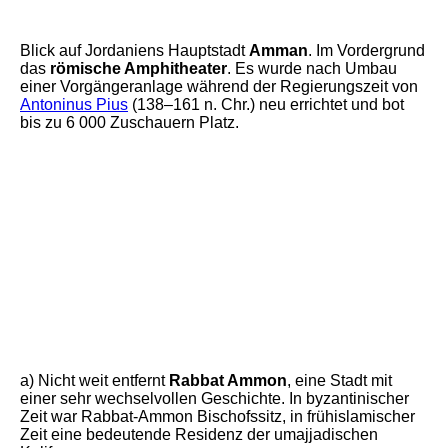
Blick auf Jordaniens Hauptstadt
Amman
. Im Vordergrund
das
römische Amphitheater
. Es wurde nach Umbau
einer Vorgängeranlage während der Regierungszeit von
Antoninus Pius
(138–161 n. Chr.) neu errichtet und bot
bis zu 6 000 Zuschauern Platz.
IMG_20240505_135820
IMG_20240507_113215
IMG_20240507_091909
IMG_20240507_093014_1
IMG_20240507_121209
a) Nicht weit entfernt
Rabbat Ammon
, eine Stadt mit
einer sehr wechselvollen Geschichte. In byzantinischer
Zeit war Rabbat-Ammon Bischofssitz, in frühislamischer
Zeit eine bedeutende Residenz der umajjadischen