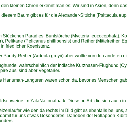
 den kleinen Ohren erkennt man es: Wir sind in Asien, denn das h
 diesem Baum gibt es für die Alexander-Sittiche (Psittacula eup
n Stückchen Paradies: Buntstörche (Mycteria leucocephala), 
r), Pelikane (Pelicanus phillipensis) und Reiher (Mittelreiher, 
) in friedlicher Koexistenz.
r Paddy-Reiher (Ardeola greyii) aber wollte von den anderen ni
ughunde, wahrscheinlich der Indische Kurznasen-Flughund (Cy
ire aus, sind aber Vegetarier.
e Hanuman-Languren waren schon da, bevor es Menschen gab. N
ldschweine im YalaNationalpark. Dieselbe Art, die sich auch in
elzenläufer wie den da rechts im Bild gibt es ebenfalls bei uns,
damit für uns etwas Besonderes. Daneben der Rotlappen-Kibitz
onders.