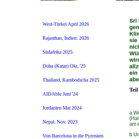
Sri
West-Türkei April 2026
gen
Kli
Rajasthan, Indien. 2026
sie
nic
Südafrika 2025
Wün
wir
Doha (Katar) Okt. '25
all
ein
abe
Thailand, Kambodscha 2025
Tei
AIDAblu Juni '24
Jordanien Mai 2024
a We
(Hal
Nepal. Nov. 2023
am e
b Un
Von Barcelona in die Pyrenäen