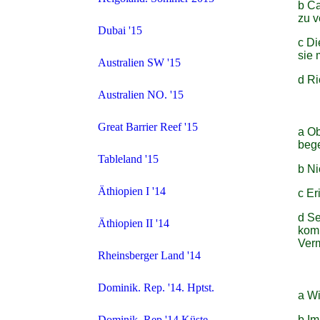
b Ca
zu v
Dubai '15
c Di
sie 
Australien SW '15
d Ri
Australien NO. '15
Great Barrier Reef '15
a Ob
bege
Tableland '15
b Ni
Äthiopien I '14
c Er
d Se
Äthiopien II '14
komm
Verm
Rheinsberger Land '14
Dominik. Rep. '14. Hptst.
a Wi
b Im
Dominik. Rep '14.Küste