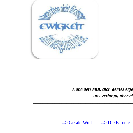
**
Habe den Mut, dich deines eig
uns verlangt, aber e
__________________________________________
--> Gerald Wolf
--> Die Familie