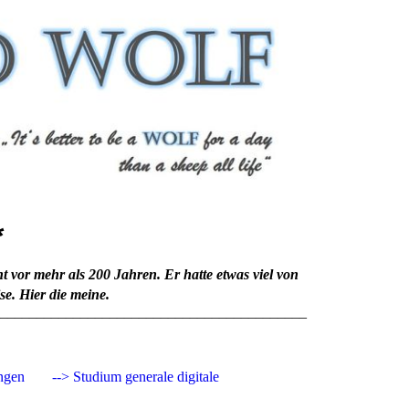
*
 vor mehr als 200 Jahren. Er hatte etwas viel von
e. Hier die meine.
__________________________________________
ngen
--> Studium generale digitale