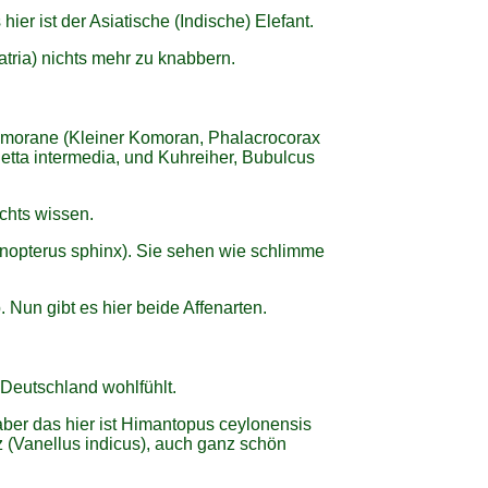
ier ist der Asiatische (Indische) Elefant.
atria) nichts mehr zu knabbern.
Komorane (Kleiner Komoran, Phalacrocorax
Egetta intermedia, und Kuhreiher, Bubulcus
chts wissen.
nopterus sphinx). Sie sehen wie schlimme
un gibt es hier beide Affenarten.
 Deutschland wohlfühlt.
 aber das hier ist Himantopus ceylonensis
 (Vanellus indicus), auch ganz schön