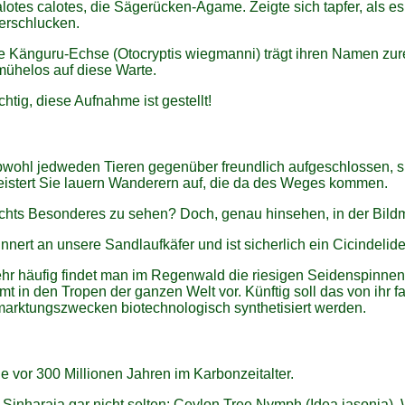
lotes calotes, die Sägerücken-Agame. Zeigte sich tapfer, als e
erschlucken.
e Känguru-Echse (Otocryptis wiegmanni) trägt ihren Namen zur
mühelos auf diese Warte.
chtig, diese Aufnahme ist gestellt!
wohl jedweden Tieren gegenüber freundlich aufgeschlossen, s
istert Sie lauern Wanderern auf, die da des Weges kommen.
chts Besonderes zu sehen? Doch, genau hinsehen, in der Bildm
innert an unsere Sandlaufkäfer und ist sicherlich ein Cicindelide
hr häufig findet man im Regenwald die riesigen Seidenspinnen 
t in den Tropen der ganzen Welt vor. Künftig soll das von ihr fa
arktungszwecken biotechnologisch synthetisiert werden.
e vor 300 Millionen Jahren im Karbonzeitalter.
 Sinharaja gar nicht selten: Ceylon Tree Nymph (Idea iasonia).