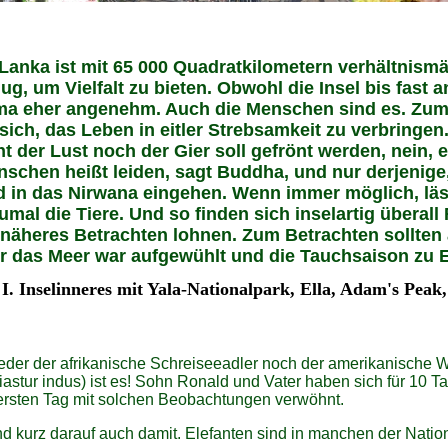
 Lanka ist mit 65 000 Quadratkilometern verhältnism
ug, um Vielfalt zu bieten. Obwohl die Insel bis fast 
ma eher angenehm. Auch die Menschen sind es. Zum
 sich, das Leben in eitler Strebsamkeit zu verbringe
ht der Lust noch der Gier soll gefrönt werden, nein, 
schen heißt leiden, sagt Buddha, und nur derjenige,
d in das Nirwana eingehen. Wenn immer möglich, lä
zumal die Tiere. Und so finden sich inselartig überall
 näheres Betrachten lohnen. Zum Betrachten sollten
r das Meer war aufgewühlt und die Tauchsaison zu 
l I. Inselinneres mit Yala-Nationalpark, Ella, Adam's Pea
der der afrikanische Schreiseeadler noch der amerikanische 
iastur indus) ist es! Sohn Ronald und Vater haben sich für 10 
rsten Tag mit solchen Beobachtungen verwöhnt.
d kurz darauf auch damit. Elefanten sind in manchen der Nation