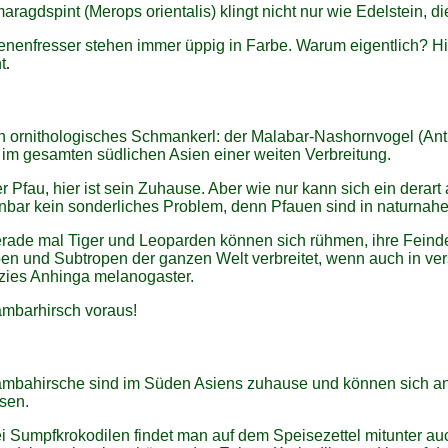
aragdspint (Merops orientalis) klingt nicht nur wie Edelstein, d
enenfresser stehen immer üppig in Farbe. Warum eigentlich? Hi
t
.
n ornithologisches Schmankerl: der Malabar-Nashornvogel (Anthr
 im gesamten südlichen Asien einer weiten Verbreitung.
r Pfau, hier ist sein Zuhause. Aber wie nur kann sich ein derart 
nbar kein sonderliches Problem, denn Pfauen sind in naturna
rade mal Tiger und Leoparden können sich rühmen, ihre Feinde
en und Subtropen der ganzen Welt verbreitet, wenn auch in ver
zies Anhinga melanogaster.
mbarhirsch voraus!
mbahirsche sind im Süden Asiens zuhause und können sich an
sen.
i Sumpfkrokodilen findet man auf dem Speisezettel mitunter au