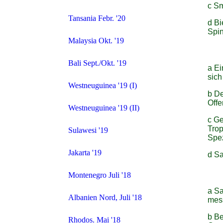
c Sm
Tansania Febr. '20
d Bi
Spin
Malaysia Okt. '19
Bali Sept./Okt. '19
a Ei
sich
Westneuguinea '19 (I)
b De
Offe
Westneuguinea '19 (II)
c Ge
Trop
Sulawesi '19
Spe
Jakarta '19
d Sa
Montenegro Juli '18
a Sa
Albanien Nord, Juli '18
mes
b Be
Rhodos. Mai '18