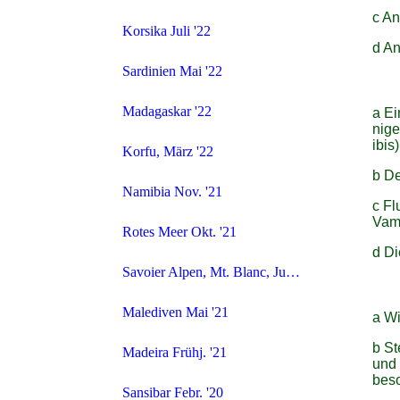
c An
Korsika Juli '22
d An
Sardinien Mai '22
Madagaskar '22
a Ei
nige
ibis
Korfu, März '22
b De
Namibia Nov. '21
c Fl
Vamp
Rotes Meer Okt. '21
d Di
Savoier Alpen, Mt. Blanc, Juli 21
Malediven Mai '21
a Wi
b St
Madeira Frühj. '21
und 
bes
Sansibar Febr. '20