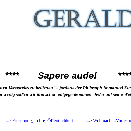
**
Sapere aude!
***
enen Vers
tandes zu bedienen! – forderte der Philosoph Immanuel Kant
in wenig sollten wir ihm schon entgegenkommen. Jeder auf seine Weis
________________________________________________________
--> Forschung, Lehre, Öffentlichkeit ...
--> Weihnachts-Vorlesu