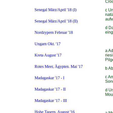
Croc
Senegal März/April '18 (I)
c Un
natü
aufw
Senegal März/April '18 (II)
d Da
eing
Nordzypern Februar '18
Ungarn Okt. '17
a Ad
ries
Kreta August '17
Pilg
Rotes Meer, Ägypten. Mai '17
b Ab
c Am
Madagaskar '17 - I
Son
Madagaskar '17 - II
d Un
Moun
Madagaskar '17 - III
Hohe Tauern. August '16
a Mo