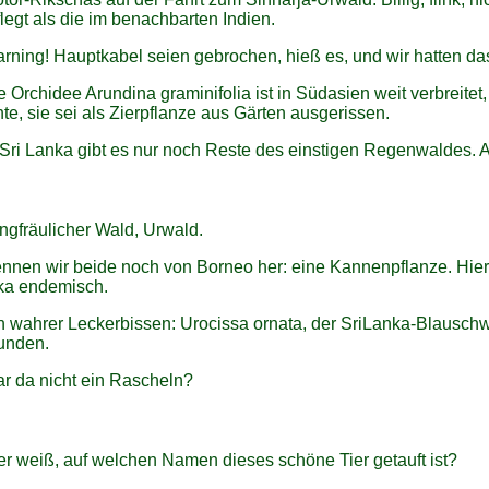
legt als die im benachbarten Indien.
rning! Hauptkabel seien gebrochen, hieß es, und wir hatten das
e Orchidee Arundina graminifolia ist in Südasien weit verbreite
te, sie sei als Zierpflanze aus Gärten ausgerissen.
 Sri Lanka gibt es nur noch Reste des einstigen Regenwaldes. 
ngfräulicher Wald, Urwald.
nnen wir beide noch von Borneo her: eine Kannenpflanze. Hier Ne
ka endemisch.
n wahrer Leckerbissen: Urocissa ornata, der SriLanka-Blauschw
unden.
r da nicht ein Rascheln?
r weiß, auf welchen Namen dieses schöne Tier getauft ist?