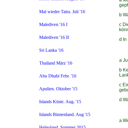
gepf
Mal wieder Tatra. Juli '16
b Wa
c Di
Malediven '16 I
könn
Malediven '16 II
d In
Sri Lanka '16
a Ju
Thailand März '16
b Ke
Lan
Abu Dhabi Febr. '16
c Ei
Apulien. Oktober '15
geb
d Wa
Islands Küste. Aug. '15
Islands Binnenland. Aug '15
a We
Helgoland. Sommer 2015