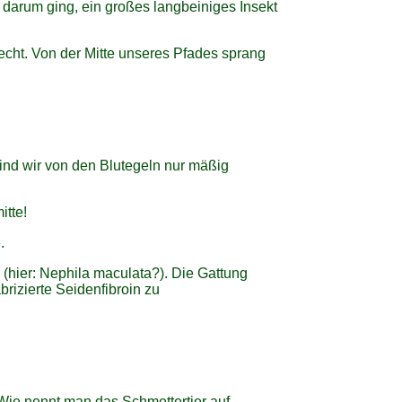
s darum ging, ein großes langbeiniges Insekt
echt. Von der Mitte unseres Pfades sprang
ind wir von den Blutegeln nur mäßig
itte!
.
(hier: Nephila maculata?). Die Gattung
brizierte Seidenfibroin zu
 Wie nennt man das Schmettertier auf