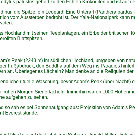
odylus palustris gehört zu den Echten Krokodilen und ist auf 
d nun die Spitze: ein Leopard! Eine Unterart (Panthera pardus 
rlich vom Aussterben bedroht ist. Der Yala-Nationalpark kann m
arten.
s Hochland mit seinen Teeplantagen, ein Erbe der britischen Kol
erollten Blattspitzen.
am's Peak (2243 m) im südlichen Hochland, umgeben von natu
iger Fußabdruck, den Buddha auf dem Weg ins Paradies hinterli
ern an. Überlegenes Lächeln? Man denke an die Reliquien der 
endliche rituelle Waschung, bevor Adam's Peak (über Nacht!) er
 frühen Morgen Siegerlächeln. Immerhin waren 1000 Höhenmet
ne aufgehen zu sehen.
d so sah es bei Sonnenaufgang aus: Projektion von Adam's Peak
t Everest stünde.
tor-Rikschas auf der Fahrt zum Sinharja-Urwald. Billig, flink,