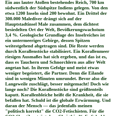
Ein aus lauter Atollen bestehendes Reich, 700 km
südwestlich der Südspitze Indiens gelegen. Von den
etwa 1200 Inseln sind 200 bewohnt. Ein Drittel der
300.000 Malediver drängt sich auf der
Hauptstadtinsel Male zusammen, dem dichtest
besiedelten Ort der Welt, Bevölkerungswachstum
3,4 %. Geologische Grundlage des Inselreiches ist
ein untermeeriges Gebirge, dessen Spitzen
weitestgehend abgetragen sind. Die Reste werden
durch Korallenstöcke stabilisiert. Ein Korallenmeer
riesigen Ausmaßes hat sich ergeben, und das ist es,
dass es Tauchern und Schnorchlern aus aller Welt
angetan hat. In ihrem Gefolge und meist etwas
weniger begeistert, die Partner. Denn die Eilande
sind in wenigen Minuten umrundet. Bevor also die
Langeweile zuschlägt, besser mitgemacht! Doch wie
lange noch? Die Korallenstöcke sind größtenteils
kaputt. Korallenbleiche heißt die Krankheit, die sie
befallen hat. Schuld ist die globale Erwärmung. Und
daran der Mensch — das jedenfalls meinen
"politisch korrekt" die CO2-Fetischisten. Für die