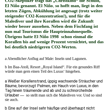
CO2-Skeptiker trägt das „Christkind“ die Schuld,
El Niño
genannt. El Niño
,
so hofft man, liegt in den
letzten Zügen, Abkühlung ist angesagt (trotz weiter
steigender CO2-Konzentration!), und für die
Malediver und ihre Korallen wird die Zukunft
wieder besser aussehen. N
eben dem Fischfang
ist
nun mal
Tourismus die Haupteinnahmequelle.
Übrigens hatte El Niño
1998 schon einmal die
Korallen
bis auf wenige Prozent
vernichtet, und das
bei deutlich niedrigeren CO2-Werten.
a Abendlicher Anflug auf Male: Inseln und Lagunen.
b
Im Baa-Atoll, Resort „Royal Island“. Für ein gesundes Riff
würde man gern einen Teil des Luxus‘ hingeben.
a Weißer Korallenstrand, üppig wachsende Sträucher und
Bäume, bevorzugt Palmen, ein Hauch von Luxus, in den
Tag hinein träumende und ab und zu schnorchelnde
Urlauber
—
so stellt man sich die Malediven vor. Und so sind
sie auch.
b
Eine auf der Insel sehr häufige und überhaupt nicht