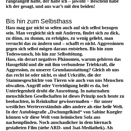
rangeangelt hatte, der habe ich – jawohl − Bescheid habe
ich der gesagt, und aus war’s mit den beiden!
Bis hin zum Selbsthass
Hass mag gar nicht so selten auch auf sich selbst bezogen
sein. Man vergleicht sich mit Anderen, findet sich zu dick,
zu dünn, zu dumm, zu erfolglos, zu wenig geliebt, man
versucht das zu ändern und – schafft es nicht. Aggressionen
gegen sich selbst mögen daraus entstehen. Bis hin zum
Todeswunsch, bis hin zur Selbsttötung.
Hass, ein derart negatives Phänomen, warum gehören das
Hassgefühl und die mit ihm verbundene Triebkraft, die
Aggression, zu unserer Grundausstattung? Gleich ob uns
das recht ist oder nicht, es sind Urkräfte, die der
Stammesgeschichte von Tieren wie auch von uns Menschen
obwalten. Angriff oder Verteidigung heißt es da, bei
Unterlegenheit droht die Ausrottung. In naturnahen
menschlichen Gesellschaften ist dieses Prinzip noch heute zu
beobachten, in Reinkultur gewissermaßen − für unser
westliches Werteverständnis alles andere als eine heile Welt.
In der Autobiografie „Dschungelkind“ von Sabine Kuegler
können wir diese Welt vom heimischen Sofa aus
nachempfinden. Noch anschaulicher in dem hiernach
gestalteten Film (siehe ARD- und 3sat-Mediathek). Als