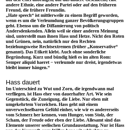
andere Ethnie, eine andere Partei oder auf den früheren
Freund, die frühere Freundin.
„Hate speech“ ist mittlerweile zu einem Begriff geworden,
wenn es um die Verleumdung ganzer Bevölkerungsgruppen
geht. Ebenso um die Diffamierung von politisch
Andersdenkenden. Allein weil sie einer anderen Meinung
sind, unterstellt man ihnen Hass und Hetze. Nicht den Roten
und Grünen, nein, natürlich nur den Rechten
beziehungsweise Rechtsextremen (früher „Konservative“
genannt). Das Etikett klebt. Auch ohne sonderliche
Begründung. Kurz und bündig hieß es im alten Rom:
Semper aliquid haeret − verleumde nur dreist, irgendetwas
bleibt immer hängen.“
Hass dauert
Im Unterschied zu Wut und Zorn, die irgendwann mal
verfliegen, ist Hass eher von dauerhafter Art. Wie sein
Gegenstück, die Zuneigung, die Liebe. Nur eben mit
umgekehrtem Vorzeichen. Hass geht mit einem
unverwechselbaren Gefühl einher, wie wir es andererseits
vom Schmerz her kennen, vom Hunger, vom Stolz, der
Scham, der Freude oder eben der Liebe. Allesamt sind das
Elemente unserer seelischen Grundausstattung. Nur ist Hass