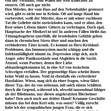
von der Vernunft, vom Willen her weit schlechter zu
steuern. Oft auch gar nicht.
Den Mörder, der vom Hass auf den Nebenbuhler gesteuert
wird, gibt es nicht nur in Krimis. Oft auf lange Hand hin
vorbereitet, weiß der Mörder, dass er mit seiner ruchlosen
Tat die Geliebte nicht zurückholen kann, und er ahnt, den
Rest seines Lebens hinter Gittern zu verbringen. Doch egal,
Hauptsache der Mistkerl ist tot! In anderen Fällen bleibt das
Tötungsbegehren unerfüllt, die brodelnden Gefühle gehen
dann in chronischen Stress über und machen den
verhinderten Täter krank. Es kommt zu Herz-Kreislauf-
Problemen, das Immunsystem macht schlapp und die
Infektanfälligkeit nimmt zu, Depression zeigt sich, auch
Angst- oder Panikzustände und Abgleiten in die Sucht.
Ätzend, wenn Partner, denen ihre Liebe
abhandengekommen ist, in eine Art von toxischem
Schweigen verfallen. Der gegenseitige Hass scheint ihnen
keine Wahl zu lassen. Neid ist ebenfalls ein verbreiteter
Hassfaktor. Wieso, mag sich da einer fragen, wieso fährt
dieser Typ, der da von nebenan, mit solch einem Schlitten
durch die Gegend, während ich, obwohl tausendmal fähiger
als der Blödmann, nur diesen angekratzten Blecheimer
habe? Den auch noch aus dritter Hand! Krumme Geschäfte
müssen das bei dem Kerl sein, was sonst? Völlig zurecht
habe ich der sympathischen jungen Frau, die er sich