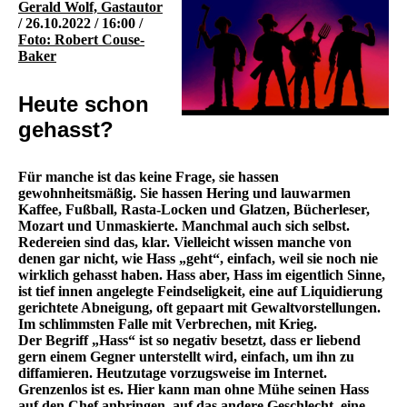
Gerald Wolf, Gastautor
/ 26.10.2022 / 16:00 /
Foto: Robert Couse-
Baker
Heute schon
gehasst?
Für manche ist das keine Frage, sie hassen
gewohnheitsmäßig. Sie hassen Hering und lauwarmen
Kaffee, Fußball, Rasta-Locken und Glatzen, Bücherleser,
Mozart und Unmaskierte. Manchmal auch sich selbst.
Redereien sind das, klar. Vielleicht wissen manche von
denen gar nicht, wie Hass „geht“, einfach, weil sie noch nie
wirklich gehasst haben. Hass aber, Hass im eigentlich Sinne,
ist tief innen angelegte Feindseligkeit, eine auf Liquidierung
gerichtete Abneigung, oft gepaart mit Gewaltvorstellungen.
Im schlimmsten Falle mit Verbrechen, mit Krieg.
Der Begriff „Hass“ ist so negativ besetzt, dass er liebend
gern einem Gegner unterstellt wird, einfach, um ihn zu
diffamieren. Heutzutage vorzugsweise im Internet.
Grenzenlos ist es. Hier kann man ohne Mühe seinen Hass
auf den Chef anbringen, auf das andere Geschlecht, eine