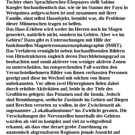
Tochter eines Sprachforscher-Ehepaares stellt Sabine
Kuegler hochauthentisch dar, wie sie im Stamm der Fayu in
Westguinea aufgewachsen ist und zusammen mit ihrer
Familie, einst selbst Hassobjekt, bemüht war, die Probleme
dieser Mitmenschen tragen zu helfen.
Das Hass-Erleben wird weder im Herzen noch im Magen
generiert, natürlich nicht, sondern im Gehirn. Aber wo im
Gehirn? Dazu gibt es Untersuchungen mit Hilfe der
funktionellen Magnetresonanzenzephalographie (fMRT).
Das Verfahren ermöglicht neben hochauflösenden Bildern
von Hirnstrukturen zugleich deren Durchblutungsgrad zu
beobachten und somit aktivere von weniger aktiven Zonen
zu unterscheiden. Im entsprechenden Fall wurden den
Versuchsteilnehmern Bilder von ihnen verhassten Personen
gezeigt und diese im Wechsel mit solchen von ihnen
unbekannten. Vor allem zwei Hirnregionen fielen dabei
durch erhöhte Aktivitäten auf, beide in der Tiefe des
Großhirns gelegen: das Putamen und die Insula. Jedoch
sind Bemühungen, seelische Zustände im Gehirn auf Biegen
und Brechen verorten zu wollen, in der Zwischenzeit als
sogenannter „Lokalisationismus“ ins Zwielicht geraten. Die
Verschaltungen der Nervenzellen innerhalb des Gehirns
wurden als viel zu komplex und viel zu weitgreifend
erkannt, als dass eine derart grobe Zuordnung zu
anatomisch abgrenzbaren Regionen jemals Aussicht auf