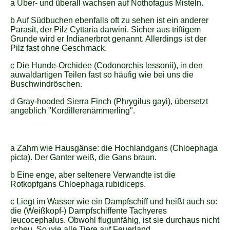
a Über- und überall wachsen auf Nothofagus Misteln.
b Auf Südbuchen ebenfalls oft zu sehen ist ein anderer
Parasit, der Pilz Cyttaria darwini. Sicher aus triftigem
Grunde wird er Indianerbrot genannt. Allerdings ist der
Pilz fast ohne Geschmack.
c Die Hunde-Orchidee (Codonorchis lessonii), in den
auwaldartigen Teilen fast so häufig wie bei uns die
Buschwindröschen.
d Gray-hooded Sierra Finch (Phrygilus gayi), übersetzt
angeblich "Kordillerenämmerling".
a Zahm wie Hausgänse: die Hochlandgans (Chloephaga
picta). Der Ganter weiß, die Gans braun.
b Eine enge, aber seltenere Verwandte ist die
Rotkopfgans Chloephaga rubidiceps.
c Liegt im Wasser wie ein Dampfschiff und heißt auch so:
die (Weißkopf-) Dampfschiffente Tachyeres
leucocephalus. Obwohl flugunfähig, ist sie durchaus nicht
scheu. So wie alle Tiere auf Feuerland.