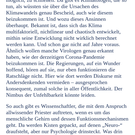
möglich, zu schließen. Da gibt es Klimatologen, die so
tun, als wüssten sie über die Ursachen des
Klimawandels genau Bescheid, auch wie diesem
beizukommen ist. Und wozu dieses Ansinnen
überhaupt. Bekannt ist, dass sich das Klima
multifaktoriell, nichtlinear und chaotisch entwickelt,
mithin seine Entwicklung nicht wirklich berechnet
werden kann. Und schon gar nicht auf Jahre voraus.
Ähnlich wollen manche Virologen genau erkannt
haben, wie der derzeitigen Corona-Pandemie
beizukommen ist. Die Regierungen, auf ein Wunder
hoffend, hören auf sie, nur eben funktionieren die
Ratschläge nicht. Hier wie dort werden Diskurse mit
Andersdenkenden vermieden – ausgesprochen
konsequent, zumal solche in aller Öffentlichkeit. Der
Nimbus der Unfehlbarkeit könnte leiden.
So auch gibt es Wissenschaftler, die mit dem Anspruch
allwissender Priester auftreten, wenn es um das
menschliche Gehirn und dessen Funktionsmechanismen
geht. Da werden Kisten gepackt, auf denen „Neuro-“
draufsteht, aber nur Psychologie drinsteckt. Was drin