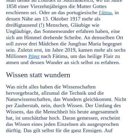
Man denke an Lourdes in Südfrankreich, wo im Jahre
1858 einer Vierzehnjährigen die Mutter Gottes
erschienen sei. Oder an das portugiesische
, in
Fátima
dessen Nähe am 13. Oktober 1917 mehr als
dreißigtausend (!) Menschen, Gläubige wie
Ungläubige, das Sonnenwunder erfahren haben, eine
sich am Himmel drehende Scheibe. An demselben Ort
soll zuvor drei Mädchen die Jungfrau Maria begegnet
sein. Zuletzt erst, im Jahre 2019, kamen mehr als sechs
Millionen
nach Fátima, um das heilige Flair zu
Pilger
atmen und dessen Wunder an sich selbst zu erfahren.
Wissen statt wundern
Was nicht alles haben die Wissenschaften
hervorgebracht, allzumal die Technik und die
Naturwissenschaften, das Wundern gleichkommt. Nicht
per Zauberstab, nein, durch Wissen. Der Umfang des
Wissens, das die Menschheit bis heute angesammelt
hat, ist unschätzbar hoch. Daran gemessen, erscheint
das Wissen eines jeden Einzelnen als ausgesprochen
dürftig. Das gilt selbst für die ganz Emsigen. Auf